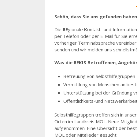
Schön, dass Sie uns gefunden haben,
Die
RE
gionale
K
ontakt- und
I
nformation
per Telefon oder per E-Mail für Sie er
vorheriger Terminabsprache vereinbart 
senden und wir melden uns schnellstmög
Was die REKIS Betroffenen, Angehöri
Betreuung von Selbsthilfegruppen
Vermittlung von Menschen an best
Unterstützung bei der Gründung vo
Öffentlichkeits-und Netzwerkarbeit 
Selbsthilfegruppen treffen sich in un
Orten im Landkreis MOL. Neue Mitglie
aufgenommen. Eine Übersicht der beste
MOL oder Mitglieder gesucht