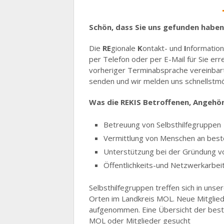
Schön, dass Sie uns gefunden haben,
Die
RE
gionale
K
ontakt- und
I
nformation
per Telefon oder per E-Mail für Sie er
vorheriger Terminabsprache vereinbart 
senden und wir melden uns schnellstmög
Was die REKIS Betroffenen, Angehöri
Betreuung von Selbsthilfegruppen
Vermittlung von Menschen an best
Unterstützung bei der Gründung vo
Öffentlichkeits-und Netzwerkarbeit 
Selbsthilfegruppen treffen sich in un
Orten im Landkreis MOL. Neue Mitglie
aufgenommen. Eine Übersicht der beste
MOL oder Mitglieder gesucht