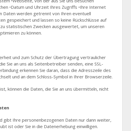
stem •Webseite, von der aus Sie uns besuchen
hen •Datum und Uhrzeit Ihres Zugriffs •Ihre Internet
n Daten werden getrennt von Ihren eventuell
 gespeichert und lassen so keine Rückschlüsse auf
 zu statistischen Zwecken ausgewertet, um unseren
optimieren zu können.
erheit und zum Schutz der Übertragung vertraulicher
die Sie an uns als Seitenbetreiber senden, eine SSL-
erbindung erkennen Sie daran, dass die Adresszeile des
echselt und an dem Schloss-Symbol in Ihrer Browserzeile.
st, können die Daten, die Sie an uns übermitteln, nicht
aten
nd gibt Ihre personenbezogenen Daten nur dann weiter,
bt ist oder Sie in die Datenerhebung einwilligen.