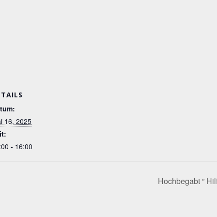
ETAILS
tum:
i 16, 2025
it:
:00 - 16:00
Hochbegabt ” Hi