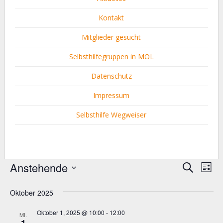
Kontakt
Mitglieder gesucht
Selbsthilfegruppen in MOL
Datenschutz
Impressum
Selbsthilfe Wegweiser
Anstehende
Verans
Ver
Suche
Liste
Ans
Datum
Suche
wählen.
Oktober 2025
Nav
und
Oktober 1, 2025 @ 10:00
-
12:00
MI.
Ansich